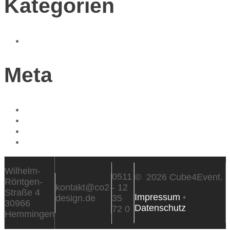
Kategorien
Allgemein
Meta
Anmelden
Eintrags-Feed
Kommentar-Feed
WordPress.org
Wilhelm-
0511
© 2026 Cube4Event.
Röntgen-
kontakt@co2-
- 12
Straße 4
Impressum
•
design.de
35
30966
Datenschutz
72 0
Hemmingen