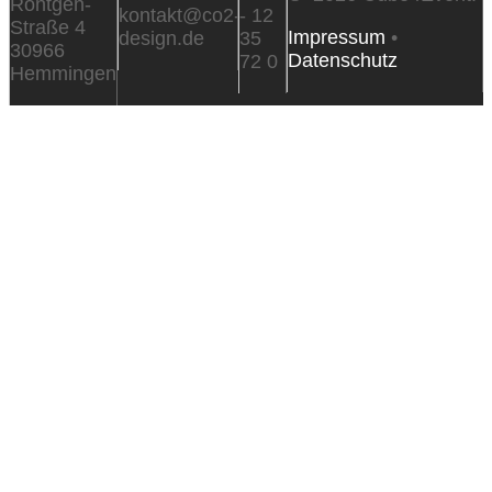
Röntgen-
kontakt@co2-
- 12
Straße 4
Impressum
•
design.de
35
30966
Datenschutz
72 0
Hemmingen